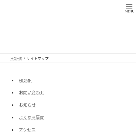
コ
ナ
ン
ビ
MENU
テ
ゲ
ン
ー
ツ
シ
へ
ョ
サイトマップ
ス
ン
キ
に
ッ
移
プ
動
HOME
サイトマップ
HOME
お問い合わせ
お知らせ
よくある質問
アクセス